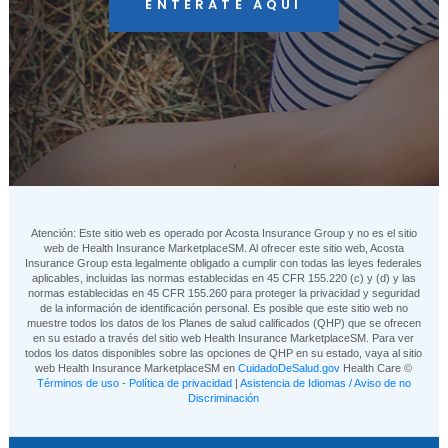
ENTÉRATE AQUÍ
Atención: Este sitio web es operado por Acosta Insurance Group y no es el sitio
web de Health Insurance MarketplaceSM. Al ofrecer este sitio web, Acosta
Insurance Group esta legalmente obligado a cumplir con todas las leyes federales
aplicables, incluidas las normas establecidas en 45 CFR 155.220 (c) y (d) y las
normas establecidas en 45 CFR 155.260 para proteger la privacidad y seguridad
de la información de identificación personal. Es posible que este sitio web no
muestre todos los datos de los Planes de salud calificados (QHP) que se ofrecen
en su estado a través del sitio web Health Insurance MarketplaceSM. Para ver
todos los datos disponibles sobre las opciones de QHP en su estado, vaya al sitio
web Health Insurance MarketplaceSM en
CuidadoDeSalud.gov
Health Care ©
Términos de uso
-
Política de privacidad
|
Asistencia de Idiomas / Aviso de no
Discriminación