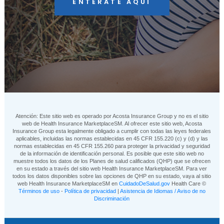
ENTÉRATE AQUÍ
Atención: Este sitio web es operado por Acosta Insurance Group y no es el sitio
web de Health Insurance MarketplaceSM. Al ofrecer este sitio web, Acosta
Insurance Group esta legalmente obligado a cumplir con todas las leyes federales
aplicables, incluidas las normas establecidas en 45 CFR 155.220 (c) y (d) y las
normas establecidas en 45 CFR 155.260 para proteger la privacidad y seguridad
de la información de identificación personal. Es posible que este sitio web no
muestre todos los datos de los Planes de salud calificados (QHP) que se ofrecen
en su estado a través del sitio web Health Insurance MarketplaceSM. Para ver
todos los datos disponibles sobre las opciones de QHP en su estado, vaya al sitio
web Health Insurance MarketplaceSM en
CuidadoDeSalud.gov
Health Care ©
Términos de uso
-
Política de privacidad
|
Asistencia de Idiomas / Aviso de no
Discriminación